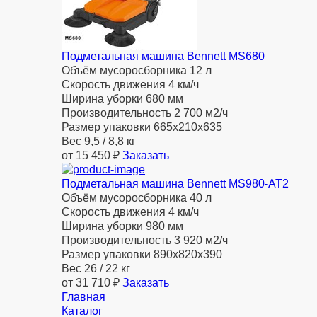
Подметальная машина Bennett MS680
Объём мусоросборника
12 л
Скорость движения
4 км/ч
Ширина уборки
680 мм
Производительность
2 700 м2/ч
Размер упаковки
665х210х635
Вес
9,5 / 8,8 кг
от 15 450 ₽
Заказать
Подметальная машина Bennett MS980-AT2
Объём мусоросборника
40 л
Скорость движения
4 км/ч
Ширина уборки
980 мм
Производительность
3 920 м2/ч
Размер упаковки
890х820х390
Вес
26 / 22 кг
от 31 710 ₽
Заказать
Главная
Каталог