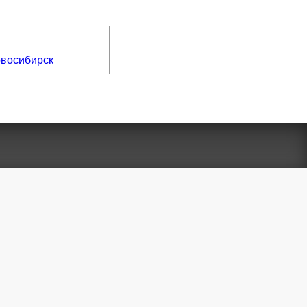
восибирск
ы